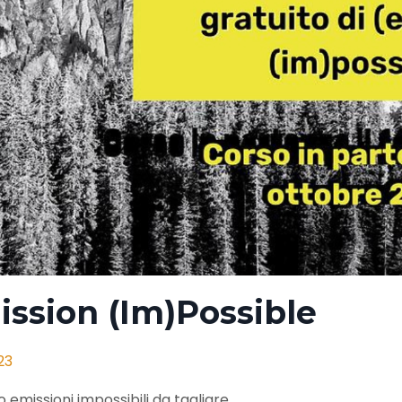
ission (Im)Possible
23
 emissioni impossibili da tagliare.