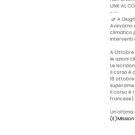
LINK AL C
---
🌿 A Giugn
Avevamo co
climatico 
interventi 
A Ottobre è
le azioni c
Le iscrizi
Il corso è
16 ottobre 
superament
Il corso è 
francese).
Un'ottima
(E)Mission