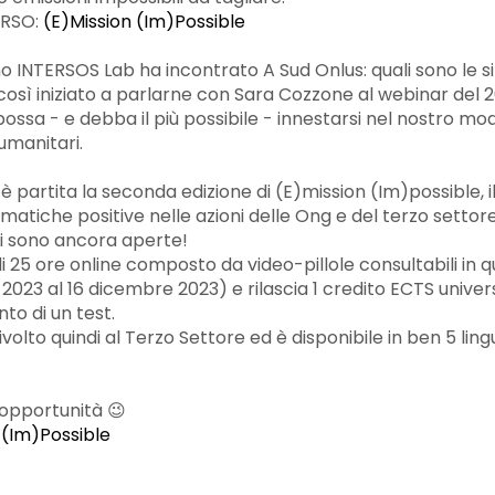
ORSO:
(E)Mission (Im)Possible
o INTERSOS Lab ha incontrato A Sud Onlus: quali sono le si
sì iniziato a parlarne con Sara Cozzone al webinar del 2
possa - e debba il più possibile - innestarsi nel nostro m
umanitari.
 partita la seconda edizione di (E)mission (Im)possible, il
limatiche positive nelle azioni delle Ong e del terzo settor
oni sono ancora aperte!
 di 25 ore online composto da video-pillole consultabili in
2023 al 16 dicembre 2023) e rilascia 1 credito ECTS univers
o di un test.
rivolto quindi al Terzo Settore ed è disponibile in ben 5 lin
 opportunità 😉
 (Im)Possible