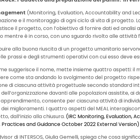
nagement
(Monitoring, Evaluation, Accountability and Le
ione e il monitoraggio di ogni ciclo di vita di progetto. 
tisce il progetto, con l’obiettivo di fornire dati ed analis
o mentre è in corso, con uno sguardo rivolto alle attività f
uire alla buona riuscita di un progetto umanitario servono 
elle prassi e degli strumenti operativi con cui esso deve e
ome suggerisce il nome, mette insieme quattro aspetti: il 
e come sta andando lo svolgimento del progetto rispetto a
ione di ciascuna attività progettuale secondo standard inte
à dell’organizzazione davanti alle popolazioni assistite, ai do
o apprendimento, consente per ciascuna attività di indiv
dei miglioramenti. I quattro aspetti del MEAL interagisco
to, dall’inizio alla chiusura.
(IRC Monitoring, Evaluation, 
 Practices and Guidance October 2022 External Version)
visor di INTERSOS, Giulia Gemelli, spiega che cosa signifi