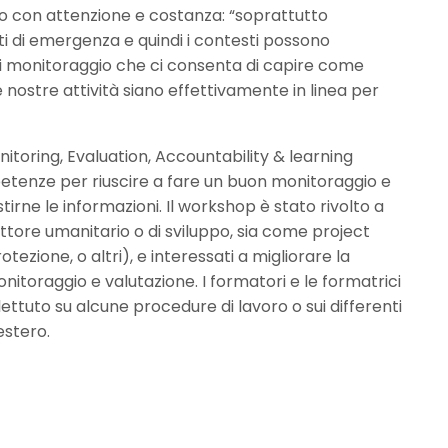
rlo con attenzione e costanza: “soprattutto
i di emergenza e quindi i contesti possono
i monitoraggio che ci consenta di capire come
nostre attività siano effettivamente in linea per
toring, Evaluation, Accountability & learning
etenze per riuscire a fare un buon monitoraggio e
tirne le informazioni. Il workshop è stato rivolto a
ettore umanitario o di sviluppo, sia come project
ezione, o altri), e interessati a migliorare la
onitoraggio e valutazione. I formatori e le formatrici
lettuto su alcune procedure di lavoro o sui differenti
’estero.