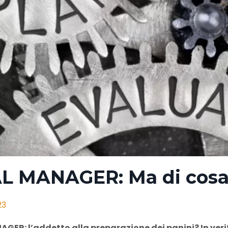
L MANAGER: Ma di cosa 
23
GER: l’addetto alla preparazione dei panini? In verit