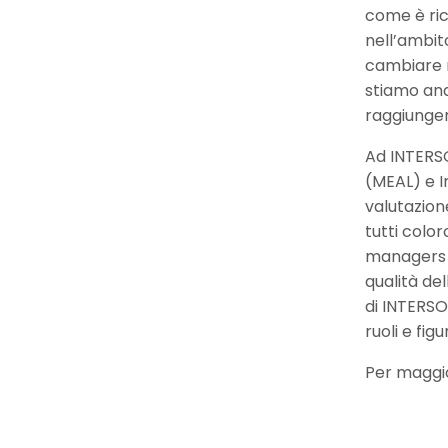
come è ric
nell’ambit
cambiare r
stiamo and
raggiungere
Ad INTERSO
(MEAL) e I
valutazione
tutti colo
managers ch
qualità del
di INTERSOS
ruoli e fig
Per maggio