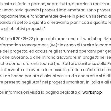
hiesto di farlo e perché, soprattutto, è prezioso realizza
o umanitario quando i progetti implementati sono progett
apidamente, è fondamentale avere in piedi un sistema d
ando rispetto a quanto ci eravamo pianificati e quanto le 
 gli obiettivi preposti.”
S Lab il 20-21-22 giugno abbiamo tenuto il workshop “Moni
nformation Management (IM)” in grado di fornire le comp
 del progetto, ed acquisire gli strumenti operativi per ges
ro che lavorano, o che mirano a lavorare, in progetti nel s
e come referenti tecnici (nel Settore sanitario, della Prot
l’intervento attraverso la messa in pratica di Sistemi di m
 Lab hanno parlato di alcuni casi studio concreti e si è rif
ure presenti negli Staff nei progetti umanitari, in Italia e all
ri informazioni visita la pagina dedicata al
workshop
.