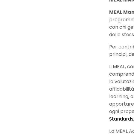
MEAL Ma
programmaz
con chi ges
dello stess
Per contrib
principi, d
II MEAL, c
comprender
la valutaz
affidabilit
learning, 
apportare 
ogni proget
Standards,
La MEAL Ad