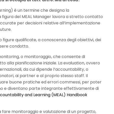
arning) è un termine che designa la
La figura del MEAL Manager lavora a stretto contatto
i accurate per decisioni relative all’implementazione
uture.
figure qualificate, a conoscenza degli obiettivi, dei
ssere condotto.
monitoring, o monitoraggio, che consente di
lla pianificazione iniziale. La evaluation, ovvero
rnazionali, da cui dipende l’accountability, o
natori, ai partner e al proprio stesso staff. Il
iduare buone pratiche ed errori commessi, per poter
no e diventano parte integrante effettivamente di
Accountability and Learning (MEAL) Handbook
ca fare monitoraggio e valutazione di un progetto,