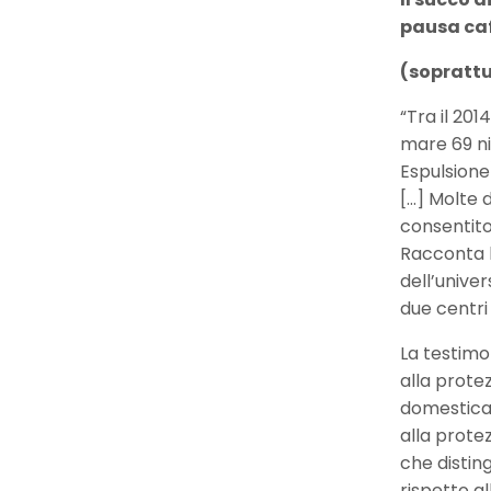
pausa ca
(sopratt
“Tra il 20
mare 69 ni
Espulsione
[...] Molte
consentito 
Racconta l
dell’univer
due centri
La testimon
alla prote
domestica,
alla prote
che disting
rispetto all