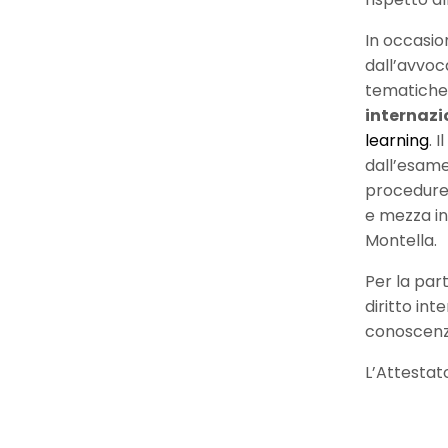
In occasio
dall’avvoc
tematiche.
internazi
learning
. 
dall’esame 
procedure e
e mezza in
Montella.
Per la par
diritto int
conoscenza
L’Attestat