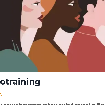
otraining
23
i un corso in presenza editato per la durata di un fil