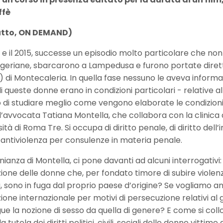
ffè
utto, ON DEMAND)
14 e il 2015, successe un episodio molto particolare che n
geriane, sbarcarono a Lampedusa e furono portate dirett
) di Montecaleria. In quella fase nessuno le aveva infor
 di queste donne erano in condizioni particolari - relative al
di studiare meglio come vengono elaborate le condizioni di g
’avvocata Tatiana Montella, che collabora con la clinica d
sità di Roma Tre. Si occupa di diritto penale, di diritto de
 antiviolenza per consulenze in materia penale.
ianza di Montella, ci pone davanti ad alcuni interrogativi:
zione delle donne che, per fondato timore di subire violenz
 sono in fuga dal proprio paese d’origine? Se vogliamo an
zione internazionale per motivi di persecuzione relativi al
ue la nozione di sesso da quella di genere? E come si collo
a tutela dei diritti politici, civili, sociali delle donne vittime