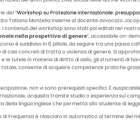
ne del “
Workshop su Protezione internazionale: presuppost
ata Tatiana Montella insieme al docente avvocato Jacopo
 I contenuti del workshop sono stati poi editati nel nostro
onale nella prospettiva di genere
”, accessibile on-dem
Il corso è suddiviso in 6 pillole, da seguire tra una pausa ca
di casi concreti di tratta o violenza di genere. Si approfond
 le tutele in materia di diritto di asilo, gli strumenti di ha
 totale, consente di acquisire competenze pratiche grazi
tecipazione, non vi sono prerequisiti specifici. È auspicab
ernazionale, acquisita tramite studio o esperienza sul campo
 della lingua inglese che permetta allo studente di legge
o di Frequenza è rilasciato in automatico al termine del mi