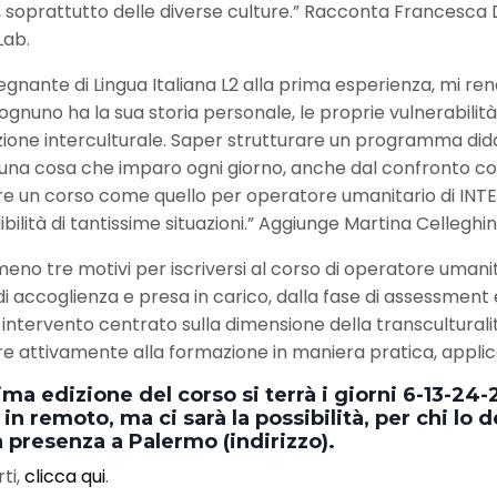
o, soprattutto delle diverse culture.” Racconta Francesca 
Lab.
gnante di Lingua Italiana L2 alla prima esperienza, mi ren
ognuno ha la sua storia personale, le proprie vulnerabilità
one interculturale. Saper strutturare un programma didatt
 è una cosa che imparo ogni giorno, anche dal confronto con
e un corso come quello per operatore umanitario di INTERS
bilità di tantissime situazioni.” Aggiunge Martina Celleghi
eno tre motivi per iscriversi al corso di operatore umanita
 accoglienza e presa in carico, dalla fase di assessment e 
intervento centrato sulla dimensione della transculturalità 
e attivamente alla formazione in maniera pratica, applicand
ma edizione del corso si terrà i giorni 6-13-24-
in remoto, ma ci sarà la possibilità, per chi lo
n presenza a Palermo (indirizzo).
ti,
clicca qui
.