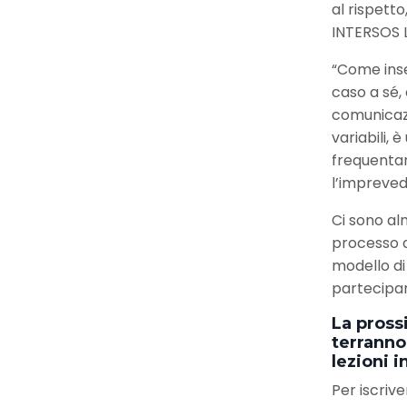
al rispett
INTERSOS 
“Come inse
caso a sé, 
comunicazi
variabili,
frequentar
l’imprevedi
Ci sono alm
processo di
modello di 
partecipar
La prossi
terranno 
lezioni i
Per iscriver