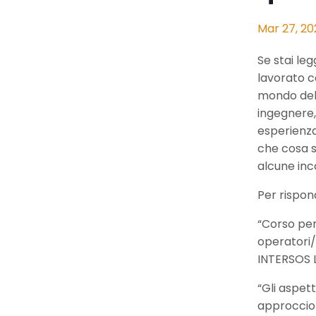
Mar 27, 20
Se stai le
lavorato c
mondo del 
ingegnere,
esperienza
che cosa s
alcune inc
Per rispon
“Corso per
operatori/i
INTERSOS L
“Gli aspett
approccio 