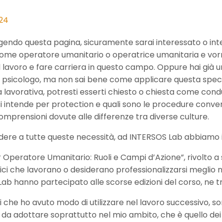
24
ggendo questa pagina, sicuramente sarai interessato o int
ome operatore umanitario o operatrice umanitaria e vorr
lavoro e fare carriera in questo campo. Oppure hai già 
 psicologo, ma non sai bene come applicare questa specia
 lavorativa, potresti esserti chiesto o chiesta come condu
i intende per protection e quali sono le procedure convenz
omprensioni dovute alle differenze tra diverse culture.
dere a tutte queste necessità, ad INTERSOS Lab abbiamo
 Operatore Umanitario: Ruoli e Campi d’Azione”, rivolto a 
ci che lavorano o desiderano professionalizzarsi meglio nel
ab hanno partecipato alle scorse edizioni del corso, ne t
i che ho avuto modo di utilizzare nel lavoro successivo, son
da adottare soprattutto nel mio ambito, che è quello dei